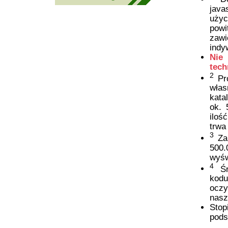
java
uży
powi
zawi
indy
Nie
tech
2
Pro
włas
kata
ok. 
iloś
trwa
3
Zal
500.
wyśw
4
Śre
kodu
oczy
nasz
Stop
pods