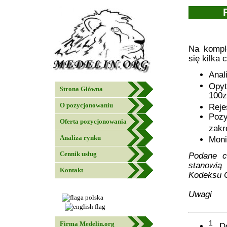
Na kompl
się kilka 
Anal
Opyt
Strona Główna
100z
O pozycjonowaniu
Reje
Pozy
Oferta pozycjonowania
zakr
Analiza rynku
Moni
Cennik usług
Podane c
stanowią
Kontakt
Kodeksu 
Uwagi
1
Firma Medelin.org
Do